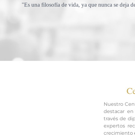
"Es una filosofía de vida, ya que nunca se deja d
Ce
Nuestro Cen
destacar en 
través de di
expertos rec
crecimiento 