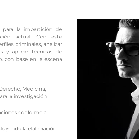
 para la impartición de
ación actual. Con este
files criminales, analizar
as y aplicar técnicas de
to, con base en la escena
Derecho, Medicina,
para la investigación
gaciones conforme a
ncluyendo la elaboración