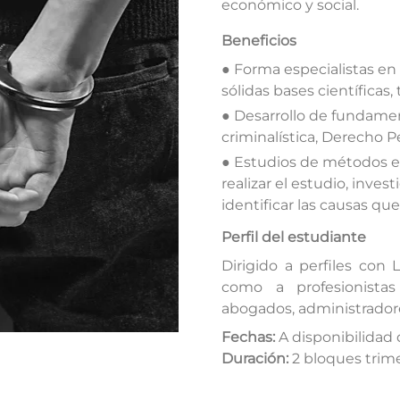
económico y social.
Beneficios
● Forma especialistas en 
sólidas bases científicas
● Desarrollo de fundamen
criminalística, Derecho Pe
● Estudios de métodos e
realizar el estudio, invest
identificar las causas que
Perfil del estudiante
Dirigido a perfiles con L
como a profesionistas
abogados, administrador
Fechas:
A disponibilidad
Duración:
2 bloques trime