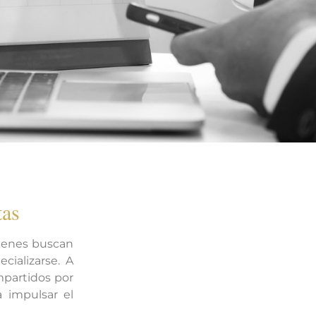
tas
ienes buscan
cializarse. A
mpartidos por
a impulsar el